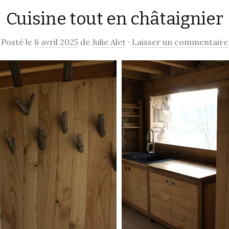
Cuisine tout en châtaignier
contenu
Posté le
8 avril 2025
de
Julie Alet
·
Laisser un commentaire