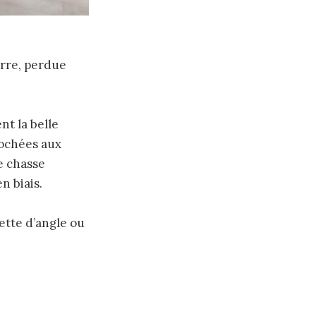
rre, perdue
nt la belle
rochées aux
e chasse
n biais.
ette d’angle ou