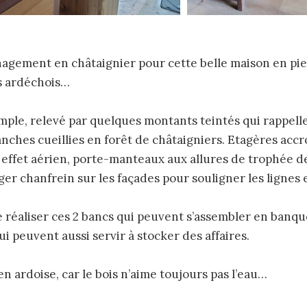
gement en châtaignier pour cette belle maison en pie
s ardéchois…
mple, relevé par quelques montants teintés qui rappelle
nches cueillies en forêt de châtaigniers. Etagères acc
 effet aérien, porte-manteaux aux allures de trophée d
léger chanfrein sur les façades pour souligner les lignes e
e réaliser ces 2 bancs qui peuvent s’assembler en banqu
qui peuvent aussi servir à stocker des affaires.
en ardoise, car le bois n’aime toujours pas l’eau…