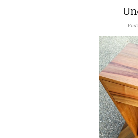
Une
Post