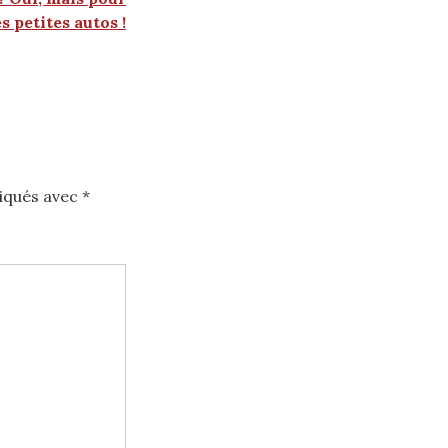
es petites autos !
diqués avec
*