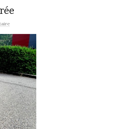
trée
aire