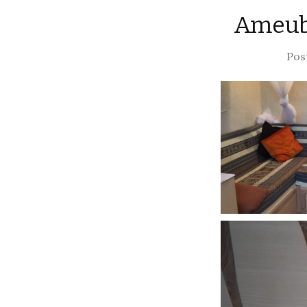
Ameubl
Pos