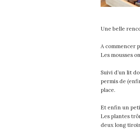
Une belle renco
A commencer par
Les mousses ont
Suivi d’un lit d
permis de (enfi
place.
Et enfin un pet
Les plantes trô
deux long tiroir