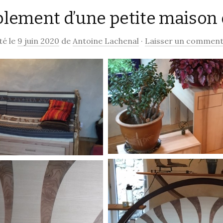
ement d’une petite maison 
contenu
té le
9 juin 2020
de
Antoine Lachenal
·
Laisser un comment